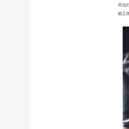
司法
助工