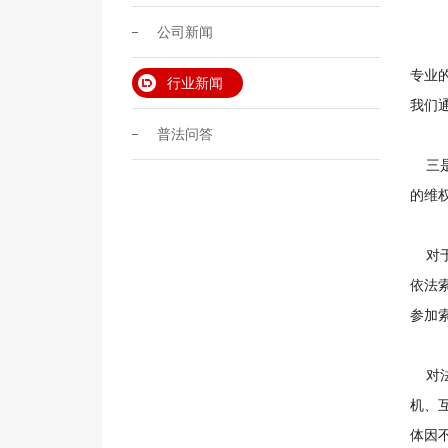
公司新闻
专业
行业新闻
我们
普法问答
三是
的维
对于
依法
参加
对法
机、
体因