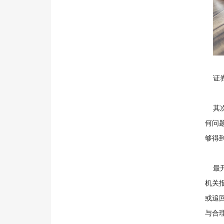
证券
其次
何问
够得
最开
机关
或追
与合