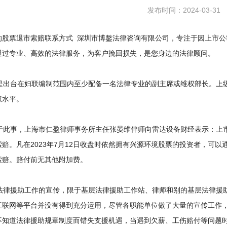
发布时间：2024-03-31
的股票退市索赔联系方式 深圳市博鏊法律咨询有限公司，专注于因上市公
通过专业、高效的法律服务，为客户挽回损失，是您身边的法律顾问。
出台在妇联编制范围内至少配备一名法律专业的副主席或维权部长。上级
权水平。
此事，上海市仁盈律师事务所主任张晏维侓师向雷达设备财经表示：上市
索赔。凡在2023年7月12日收盘时依然拥有兴源环境股票的投资者，可以
索赔。赔付前无其他附加费。
律援助工作的宣传，限于基层法律援助工作站、律师和别的基层法律援助
互联网等平台并没有得到充分运用，尽管各职能单位做了大量的宣传工作
不知道法律援助规章制度而错失支援机遇，当遇到欠薪、工伤赔付等问题