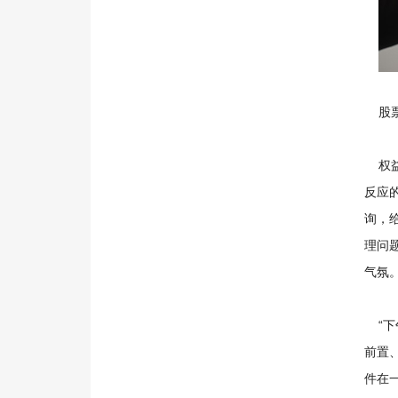
股票
权益
反应
询，
理问
气氛
“下
前置
件在