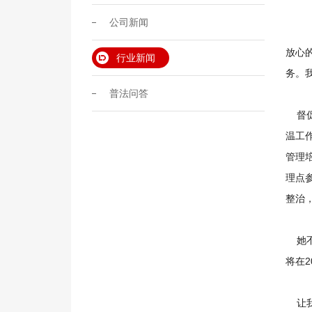
公司新闻
放心
行业新闻
务。
普法问答
督促
温工
管理
理点
整治
她不
将在2
让我