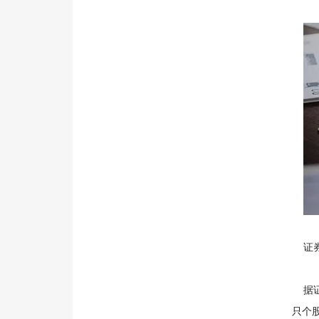
证券
据证
只个