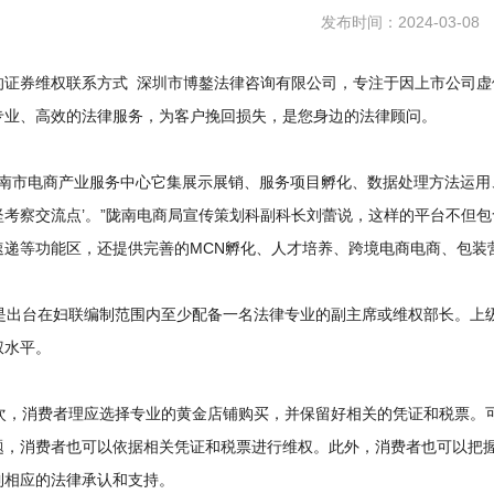
发布时间：2024-03-08
的证券维权联系方式 深圳市博鏊法律咨询有限公司，专注于因上市公司虚
专业、高效的法律服务，为客户挽回损失，是您身边的法律顾问。
南市电商产业服务中心它集展示展销、服务项目孵化、数据处理方法运用
坚考察交流点’。”陇南电商局宣传策划科副科长刘蕾说，这样的平台不但
速递等功能区，还提供完善的MCN孵化、人才培养、跨境电商电商、包装
出台在妇联编制范围内至少配备一名法律专业的副主席或维权部长。上级
权水平。
，消费者理应选择专业的黄金店铺购买，并保留好相关的凭证和税票。可
题，消费者也可以依据相关凭证和税票进行维权。此外，消费者也可以把
到相应的法律承认和支持。