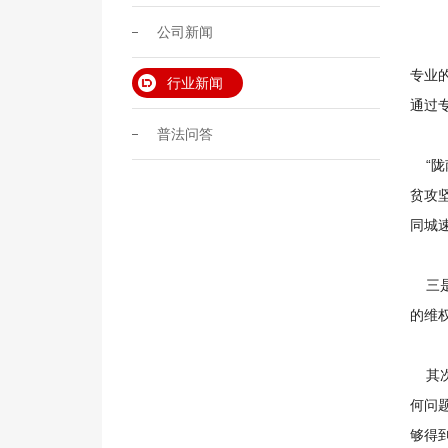
公司新闻
专业
行业新闻
通过
普法问答
“陇
贫攻
同城
三是
的维
其次
何问
够得