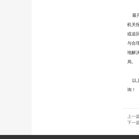
最开
机关
或追
与合
地解
局。
以上
询！
上一
下一