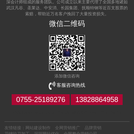
深会计师组成的服务团队。公司成立以来主要代理了全国多地诸如
武汉凡谷、圣莱达、中安消、长园集团、抚顺特钢等近百支股票的
索赔，帮助近万名客户挽回了大量投资损失。
微信二维码
添加微信咨询
客服咨询热线
0755-25189276
13828864958
{SiteLabel:block name="block_585267" order="" id="vo" }
友情链接：
网站建设制作
全网营销推广
品牌营销
花键拉刀加工
深圳网站优化
全网整合营销公司