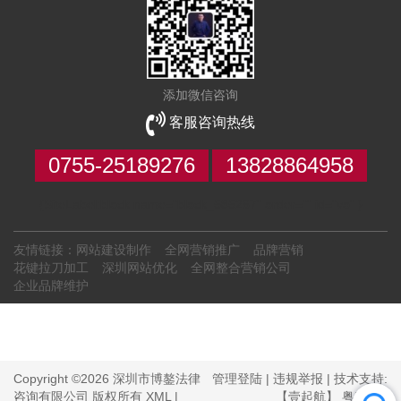
添加微信咨询
客服咨询热线
0755-25189276
13828864958
{SiteLabel:block name="block_585267" order="" id="vo" }
友情链接：
网站建设制作
全网营销推广
品牌营销
花键拉刀加工
深圳网站优化
全网整合营销公司
企业品牌维护
Copyright ©2026 深圳市博鏊法律
管理登陆
|
违规举报
| 技术支持:
咨询有限公司 版权所有
XML
|
【壹起航】
粤ICP备