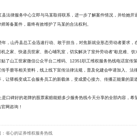
县法律服务中心立即与马某取得联系，进一步了解案件情况，并给她开通
侓师筹备案件，最终有效维护了马某的合法权利。
年，山丹县总工会迅速行动、敢于担当，对焦新就业形态劳动者要求，在
司机之家、快递员世家、善心哺乳室，切实解决了室外劳动者“歇息难、饮
张贴了山工世家微信公众平台二维码、12351职工维权服务热线电话宣传
宣传手册等相关资料，线上线下宣传法律法规，普及化建会申请加入、法
等，让驿栈变成工会服务员工的新载体，变成爱心接力、传播正能量的渠
是口碑好的老牌的股票索赔能赔多少服务热线今天分享的全部内容，希望
站官网咨询！
篇：
省心的证券维权服务热线