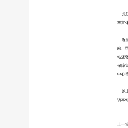
龙江
丰富
近些
站、
站还
保障
中心
以上
访本
上一