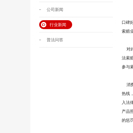
公司新闻
口碑
行业新闻
索赔
普法问答
对此
法索
参与
消费
热线
入法
产品
的惩