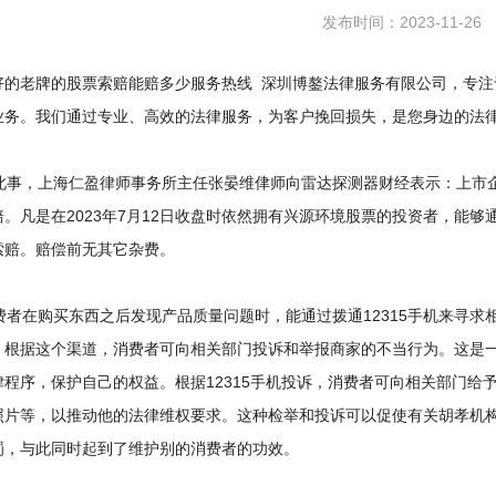
发布时间：2023-11-26
好的老牌的股票索赔能赔多少服务热线 深圳博鏊法律服务有限公司，专注
业务。我们通过专业、高效的法律服务，为客户挽回损失，是您身边的法
事，上海仁盈律师事务所主任张晏维侓师向雷达探测器财经表示：上市企
赔。凡是在2023年7月12日收盘时依然拥有兴源环境股票的投资者，能够
索赔。赔偿前无其它杂费。
者在购买东西之后发现产品质量问题时，能通过拨通12315手机来寻求相
，根据这个渠道，消费者可向相关部门投诉和举报商家的不当行为。这是
律程序，保护自己的权益。根据12315手机投诉，消费者可向相关部门给
照片等，以推动他的法律维权要求。这种检举和投诉可以促使有关胡孝机
罚，与此同时起到了维护别的消费者的功效。