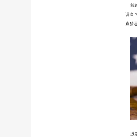
戴建
调查
直猜
股票