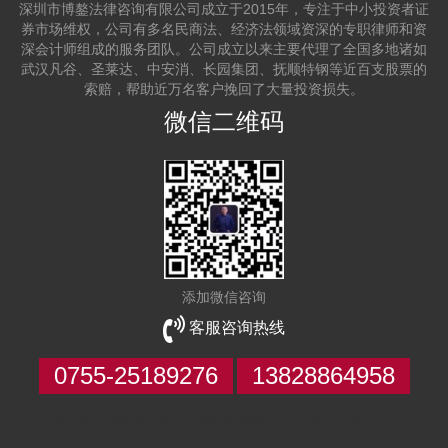
深圳市博鏊法律咨询有限公司成立于2015年，专注于中小投资者证
券市场维权，公司有多名民商法、经济法领域资深的专职律师和资
深会计师组成的服务团队。公司成立以来主要代理了全国多地诸如
武汉凡谷、圣莱达、中安消、长园集团、抚顺特钢等近百支股票的
索赔，帮助近万名客户挽回了大量投资损失。
微信二维码
添加微信咨询
客服咨询热线
0755-25189276
13828864958
{SiteLabel:block name="block_585267" order="" id="vo" }