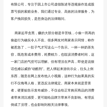
有限公司，专注于因上市公司虚假陈述等违规操作造成股
票亏损的索赔业务。我们通过专业、高效的法律服务，为
客户挽回损失，是您身边的法律顾问。
商家起早贪黑，赚的大部分都是辛苦钱，小偷一而再的
偷盗行为确实令人不齿。很多网友对商家表示同情，称作
被惹急了，一肚子气才写这么一个告示。一杯一杯奶茶失
窃，既危害成本费用，耗费精力，也耽误消费者时间，这
一家门店的气愤可以理解。但有理没在声高，即使是说狠
话也难以威协“动酷刑”。把人绑起来游街示众，往头上倒
东西，随意在网上发布他人小视频，这种行为如果真的实
行不仅侮辱人格，更违反法律规定。商家本来就是受害
者，硬要贴告示发布威协，不仅会给正常购买商品的消费
者带来消沉感受，更可能给品牌方带来不良影响。有理反
倒成了没理，也会影响到相关法律事项。