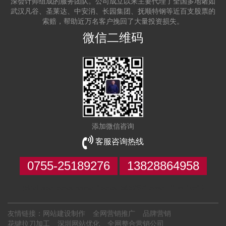
深会计师组成的服务团队。公司成立以来主要代理了全国多地诸如
武汉凡谷、圣莱达、中安消、长园集团、抚顺特钢等近百支股票的
索赔，帮助近万名客户挽回了大量投资损失。
微信二维码
添加微信咨询
客服咨询热线
0755-25189276
13828864958
{SiteLabel:block name="block_585267" order="" id="vo" }
友情链接：
网站建设制作
全网营销推广
品牌营销
花键拉刀加工
深圳网站优化
全网整合营销公司