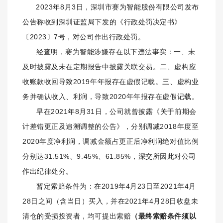
2023年8月3日，深圳市赛为智能股份有限公司发布
公告称收到
深圳证监局下发的
《行政处罚决定书》
〔2023〕7号
，对公司作出行政处罚
。
经查明，赛为智能涉嫌存在以下违法事实：一、未
及时披露及未在定期报告中披露关联交易
。二、虚构应
收账款收回导致2019年年报存在虚假记载。三、虚构业
务并确认收入、利润，导致2020年年报存在虚假记载。
早在2021年8月31日，公司就曾披露《关于前期会
计差错更正及追溯调整的公告》，分别调减2018年度至
2020年度净利润，调减金额占更正后净利润绝对值比例
分别达31.51%、9.45%、61.85%，深交所因此对公司
作出纪律处分。
暂定
索赔条件为
：
在2019年4月23日
至
2021
年4
月
28
日之间（含当日）买入，并在2021
年4
月28
日收盘未
清仓的受损投资者，均可提出索赔
（最终索赔条件须以