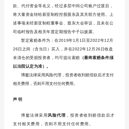
款、代付资金等名义，经过多层中间公司账户过渡后，
将大量资金转给新亚制程控股股东及其关联方使用。上
述事项未经新亚制程董事会、股东大会审议，且未在公
司临时报告及相关年度定期报告中子以披露。
暂定
索赔条件为：
在
2019
年1月1日
至
2022
年12
月
26
日之间（含当日）买入，并在2022
年12
月26
日收盘
未清仓的受损投资者，均可提出索赔
（最终索赔条件须
以法院认定为准）。
博鏊法律采用风险代理，投资者收到赔偿款后才支付
相关费用，否则不用支付任何费用。
声 明
博鏊法律采用
风险代理
，投资者收到赔偿款后才
支付相关费用，否则不用支付任何费用。