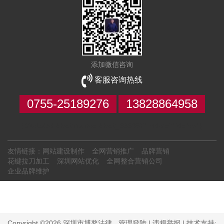
添加微信咨询
客服咨询热线
0755-25189276
13828864958
{SiteLabel:block name="block_585267" order="" id="vo" }
友情链接：
网站建设制作
全网营销推广
品牌营销
花键拉刀加工
深圳网站优化
全网整合营销公司
企业品牌维护
Copyright ©2026 深圳市博鏊法律
管理登陆
|
违规举报
| 技术支持: